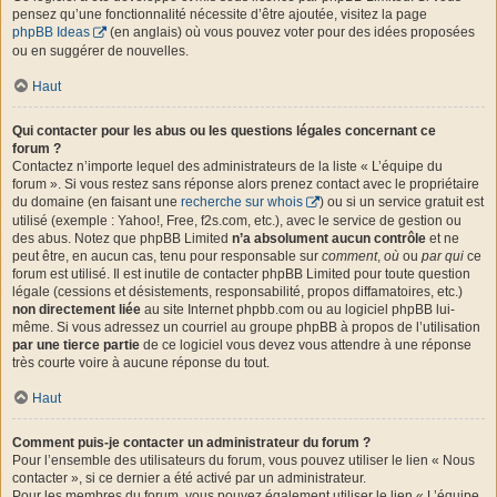
pensez qu’une fonctionnalité nécessite d’être ajoutée, visitez la page
phpBB Ideas
(en anglais) où vous pouvez voter pour des idées proposées
ou en suggérer de nouvelles.
Haut
Qui contacter pour les abus ou les questions légales concernant ce
forum ?
Contactez n’importe lequel des administrateurs de la liste « L’équipe du
forum ». Si vous restez sans réponse alors prenez contact avec le propriétaire
du domaine (en faisant une
recherche sur whois
) ou si un service gratuit est
utilisé (exemple : Yahoo!, Free, f2s.com, etc.), avec le service de gestion ou
des abus. Notez que phpBB Limited
n’a absolument aucun contrôle
et ne
peut être, en aucun cas, tenu pour responsable sur
comment
,
où
ou
par qui
ce
forum est utilisé. Il est inutile de contacter phpBB Limited pour toute question
légale (cessions et désistements, responsabilité, propos diffamatoires, etc.)
non directement liée
au site Internet phpbb.com ou au logiciel phpBB lui-
même. Si vous adressez un courriel au groupe phpBB à propos de l’utilisation
par une tierce partie
de ce logiciel vous devez vous attendre à une réponse
très courte voire à aucune réponse du tout.
Haut
Comment puis-je contacter un administrateur du forum ?
Pour l’ensemble des utilisateurs du forum, vous pouvez utiliser le lien « Nous
contacter », si ce dernier a été activé par un administrateur.
Pour les membres du forum, vous pouvez également utiliser le lien « L’équipe