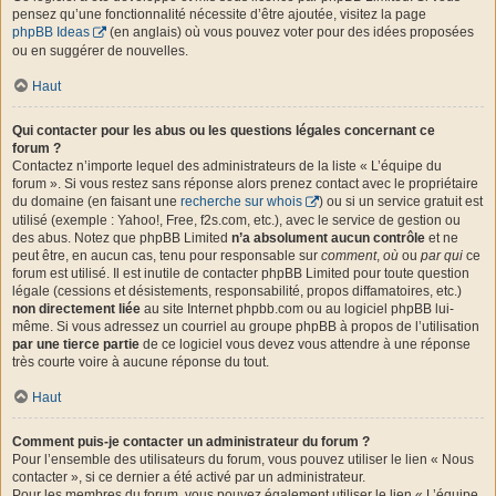
pensez qu’une fonctionnalité nécessite d’être ajoutée, visitez la page
phpBB Ideas
(en anglais) où vous pouvez voter pour des idées proposées
ou en suggérer de nouvelles.
Haut
Qui contacter pour les abus ou les questions légales concernant ce
forum ?
Contactez n’importe lequel des administrateurs de la liste « L’équipe du
forum ». Si vous restez sans réponse alors prenez contact avec le propriétaire
du domaine (en faisant une
recherche sur whois
) ou si un service gratuit est
utilisé (exemple : Yahoo!, Free, f2s.com, etc.), avec le service de gestion ou
des abus. Notez que phpBB Limited
n’a absolument aucun contrôle
et ne
peut être, en aucun cas, tenu pour responsable sur
comment
,
où
ou
par qui
ce
forum est utilisé. Il est inutile de contacter phpBB Limited pour toute question
légale (cessions et désistements, responsabilité, propos diffamatoires, etc.)
non directement liée
au site Internet phpbb.com ou au logiciel phpBB lui-
même. Si vous adressez un courriel au groupe phpBB à propos de l’utilisation
par une tierce partie
de ce logiciel vous devez vous attendre à une réponse
très courte voire à aucune réponse du tout.
Haut
Comment puis-je contacter un administrateur du forum ?
Pour l’ensemble des utilisateurs du forum, vous pouvez utiliser le lien « Nous
contacter », si ce dernier a été activé par un administrateur.
Pour les membres du forum, vous pouvez également utiliser le lien « L’équipe