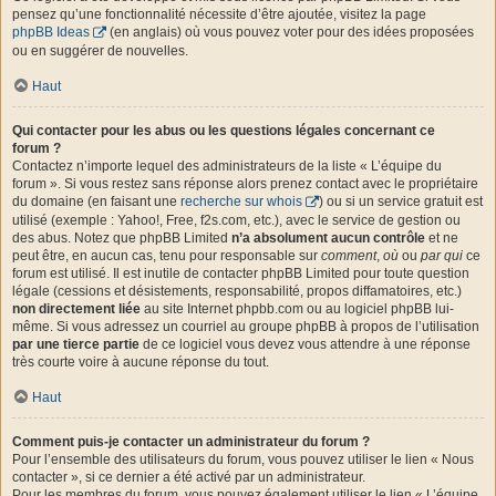
pensez qu’une fonctionnalité nécessite d’être ajoutée, visitez la page
phpBB Ideas
(en anglais) où vous pouvez voter pour des idées proposées
ou en suggérer de nouvelles.
Haut
Qui contacter pour les abus ou les questions légales concernant ce
forum ?
Contactez n’importe lequel des administrateurs de la liste « L’équipe du
forum ». Si vous restez sans réponse alors prenez contact avec le propriétaire
du domaine (en faisant une
recherche sur whois
) ou si un service gratuit est
utilisé (exemple : Yahoo!, Free, f2s.com, etc.), avec le service de gestion ou
des abus. Notez que phpBB Limited
n’a absolument aucun contrôle
et ne
peut être, en aucun cas, tenu pour responsable sur
comment
,
où
ou
par qui
ce
forum est utilisé. Il est inutile de contacter phpBB Limited pour toute question
légale (cessions et désistements, responsabilité, propos diffamatoires, etc.)
non directement liée
au site Internet phpbb.com ou au logiciel phpBB lui-
même. Si vous adressez un courriel au groupe phpBB à propos de l’utilisation
par une tierce partie
de ce logiciel vous devez vous attendre à une réponse
très courte voire à aucune réponse du tout.
Haut
Comment puis-je contacter un administrateur du forum ?
Pour l’ensemble des utilisateurs du forum, vous pouvez utiliser le lien « Nous
contacter », si ce dernier a été activé par un administrateur.
Pour les membres du forum, vous pouvez également utiliser le lien « L’équipe