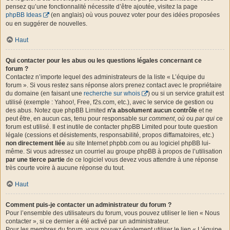
pensez qu’une fonctionnalité nécessite d’être ajoutée, visitez la page
phpBB Ideas
(en anglais) où vous pouvez voter pour des idées proposées
ou en suggérer de nouvelles.
Haut
Qui contacter pour les abus ou les questions légales concernant ce
forum ?
Contactez n’importe lequel des administrateurs de la liste « L’équipe du
forum ». Si vous restez sans réponse alors prenez contact avec le propriétaire
du domaine (en faisant une
recherche sur whois
) ou si un service gratuit est
utilisé (exemple : Yahoo!, Free, f2s.com, etc.), avec le service de gestion ou
des abus. Notez que phpBB Limited
n’a absolument aucun contrôle
et ne
peut être, en aucun cas, tenu pour responsable sur
comment
,
où
ou
par qui
ce
forum est utilisé. Il est inutile de contacter phpBB Limited pour toute question
légale (cessions et désistements, responsabilité, propos diffamatoires, etc.)
non directement liée
au site Internet phpbb.com ou au logiciel phpBB lui-
même. Si vous adressez un courriel au groupe phpBB à propos de l’utilisation
par une tierce partie
de ce logiciel vous devez vous attendre à une réponse
très courte voire à aucune réponse du tout.
Haut
Comment puis-je contacter un administrateur du forum ?
Pour l’ensemble des utilisateurs du forum, vous pouvez utiliser le lien « Nous
contacter », si ce dernier a été activé par un administrateur.
Pour les membres du forum, vous pouvez également utiliser le lien « L’équipe