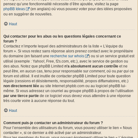
pensez qu’une fonctionnalité nécessite d’être ajoutée, visitez la page
phpBB Ideas
(en anglais) où vous pouvez voter pour des idées proposées
ou en suggérer de nouvelles.
Haut
Qui contacter pour les abus ou les questions légales concernant ce
forum ?
Contactez n’importe lequel des administrateurs de la liste « L’équipe du
forum ». Si vous restez sans réponse alors prenez contact avec le propriétaire
du domaine (en faisant une
recherche sur whois
) ou si un service gratuit est
utilisé (exemple : Yahoo!, Free, f2s.com, etc.), avec le service de gestion ou
des abus. Notez que phpBB Limited
n’a absolument aucun contrôle
et ne
peut être, en aucun cas, tenu pour responsable sur
comment
,
où
ou
par qui
ce
forum est utilisé. Il est inutile de contacter phpBB Limited pour toute question
légale (cessions et désistements, responsabilité, propos diffamatoires, etc.)
non directement liée
au site Internet phpbb.com ou au logiciel phpBB lui-
même. Si vous adressez un courriel au groupe phpBB à propos de l’utilisation
par une tierce partie
de ce logiciel vous devez vous attendre à une réponse
très courte voire à aucune réponse du tout.
Haut
Comment puis-je contacter un administrateur du forum ?
Pour l’ensemble des utilisateurs du forum, vous pouvez utiliser le lien « Nous
contacter », si ce dernier a été activé par un administrateur.
Pour les membres du forum, vous pouvez également utiliser le lien « L’équipe