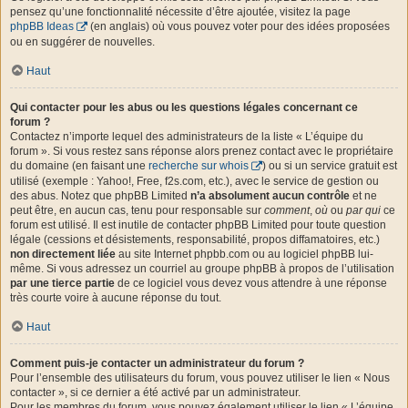
pensez qu’une fonctionnalité nécessite d’être ajoutée, visitez la page
phpBB Ideas
(en anglais) où vous pouvez voter pour des idées proposées
ou en suggérer de nouvelles.
Haut
Qui contacter pour les abus ou les questions légales concernant ce
forum ?
Contactez n’importe lequel des administrateurs de la liste « L’équipe du
forum ». Si vous restez sans réponse alors prenez contact avec le propriétaire
du domaine (en faisant une
recherche sur whois
) ou si un service gratuit est
utilisé (exemple : Yahoo!, Free, f2s.com, etc.), avec le service de gestion ou
des abus. Notez que phpBB Limited
n’a absolument aucun contrôle
et ne
peut être, en aucun cas, tenu pour responsable sur
comment
,
où
ou
par qui
ce
forum est utilisé. Il est inutile de contacter phpBB Limited pour toute question
légale (cessions et désistements, responsabilité, propos diffamatoires, etc.)
non directement liée
au site Internet phpbb.com ou au logiciel phpBB lui-
même. Si vous adressez un courriel au groupe phpBB à propos de l’utilisation
par une tierce partie
de ce logiciel vous devez vous attendre à une réponse
très courte voire à aucune réponse du tout.
Haut
Comment puis-je contacter un administrateur du forum ?
Pour l’ensemble des utilisateurs du forum, vous pouvez utiliser le lien « Nous
contacter », si ce dernier a été activé par un administrateur.
Pour les membres du forum, vous pouvez également utiliser le lien « L’équipe