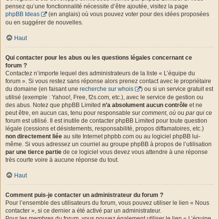
pensez qu’une fonctionnalité nécessite d’être ajoutée, visitez la page
phpBB Ideas
(en anglais) où vous pouvez voter pour des idées proposées
ou en suggérer de nouvelles.
Haut
Qui contacter pour les abus ou les questions légales concernant ce
forum ?
Contactez n’importe lequel des administrateurs de la liste « L’équipe du
forum ». Si vous restez sans réponse alors prenez contact avec le propriétaire
du domaine (en faisant une
recherche sur whois
) ou si un service gratuit est
utilisé (exemple : Yahoo!, Free, f2s.com, etc.), avec le service de gestion ou
des abus. Notez que phpBB Limited
n’a absolument aucun contrôle
et ne
peut être, en aucun cas, tenu pour responsable sur
comment
,
où
ou
par qui
ce
forum est utilisé. Il est inutile de contacter phpBB Limited pour toute question
légale (cessions et désistements, responsabilité, propos diffamatoires, etc.)
non directement liée
au site Internet phpbb.com ou au logiciel phpBB lui-
même. Si vous adressez un courriel au groupe phpBB à propos de l’utilisation
par une tierce partie
de ce logiciel vous devez vous attendre à une réponse
très courte voire à aucune réponse du tout.
Haut
Comment puis-je contacter un administrateur du forum ?
Pour l’ensemble des utilisateurs du forum, vous pouvez utiliser le lien « Nous
contacter », si ce dernier a été activé par un administrateur.
Pour les membres du forum, vous pouvez également utiliser le lien « L’équipe