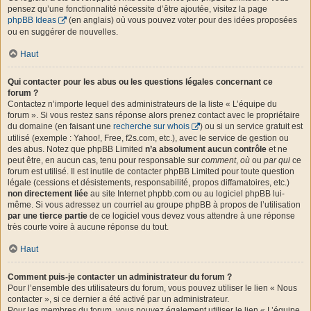
pensez qu’une fonctionnalité nécessite d’être ajoutée, visitez la page
phpBB Ideas
(en anglais) où vous pouvez voter pour des idées proposées
ou en suggérer de nouvelles.
Haut
Qui contacter pour les abus ou les questions légales concernant ce
forum ?
Contactez n’importe lequel des administrateurs de la liste « L’équipe du
forum ». Si vous restez sans réponse alors prenez contact avec le propriétaire
du domaine (en faisant une
recherche sur whois
) ou si un service gratuit est
utilisé (exemple : Yahoo!, Free, f2s.com, etc.), avec le service de gestion ou
des abus. Notez que phpBB Limited
n’a absolument aucun contrôle
et ne
peut être, en aucun cas, tenu pour responsable sur
comment
,
où
ou
par qui
ce
forum est utilisé. Il est inutile de contacter phpBB Limited pour toute question
légale (cessions et désistements, responsabilité, propos diffamatoires, etc.)
non directement liée
au site Internet phpbb.com ou au logiciel phpBB lui-
même. Si vous adressez un courriel au groupe phpBB à propos de l’utilisation
par une tierce partie
de ce logiciel vous devez vous attendre à une réponse
très courte voire à aucune réponse du tout.
Haut
Comment puis-je contacter un administrateur du forum ?
Pour l’ensemble des utilisateurs du forum, vous pouvez utiliser le lien « Nous
contacter », si ce dernier a été activé par un administrateur.
Pour les membres du forum, vous pouvez également utiliser le lien « L’équipe