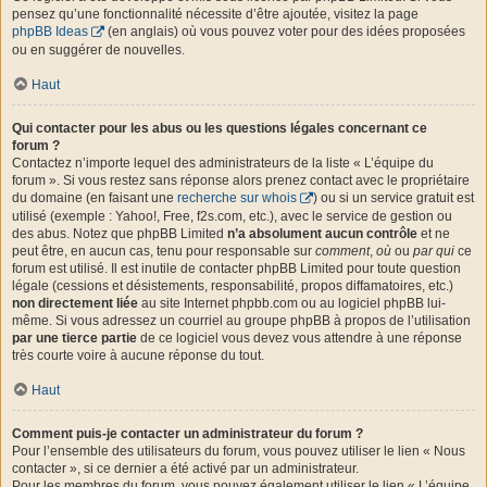
pensez qu’une fonctionnalité nécessite d’être ajoutée, visitez la page
phpBB Ideas
(en anglais) où vous pouvez voter pour des idées proposées
ou en suggérer de nouvelles.
Haut
Qui contacter pour les abus ou les questions légales concernant ce
forum ?
Contactez n’importe lequel des administrateurs de la liste « L’équipe du
forum ». Si vous restez sans réponse alors prenez contact avec le propriétaire
du domaine (en faisant une
recherche sur whois
) ou si un service gratuit est
utilisé (exemple : Yahoo!, Free, f2s.com, etc.), avec le service de gestion ou
des abus. Notez que phpBB Limited
n’a absolument aucun contrôle
et ne
peut être, en aucun cas, tenu pour responsable sur
comment
,
où
ou
par qui
ce
forum est utilisé. Il est inutile de contacter phpBB Limited pour toute question
légale (cessions et désistements, responsabilité, propos diffamatoires, etc.)
non directement liée
au site Internet phpbb.com ou au logiciel phpBB lui-
même. Si vous adressez un courriel au groupe phpBB à propos de l’utilisation
par une tierce partie
de ce logiciel vous devez vous attendre à une réponse
très courte voire à aucune réponse du tout.
Haut
Comment puis-je contacter un administrateur du forum ?
Pour l’ensemble des utilisateurs du forum, vous pouvez utiliser le lien « Nous
contacter », si ce dernier a été activé par un administrateur.
Pour les membres du forum, vous pouvez également utiliser le lien « L’équipe