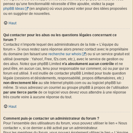
pensez qu’une fonctionnalité nécessite d’être ajoutée, visitez la page
phpBB Ideas
(en anglais) où vous pouvez voter pour des idées proposées
ou en suggérer de nouvelles.
Haut
Qui contacter pour les abus ou les questions légales concernant ce
forum ?
Contactez n’importe lequel des administrateurs de la liste « L’équipe du
forum ». Si vous restez sans réponse alors prenez contact avec le propriétaire
du domaine (en faisant une
recherche sur whois
) ou si un service gratuit est
utilisé (exemple : Yahoo!, Free, f2s.com, etc.), avec le service de gestion ou
des abus. Notez que phpBB Limited
n’a absolument aucun contrôle
et ne
peut être, en aucun cas, tenu pour responsable sur
comment
,
où
ou
par qui
ce
forum est utilisé. Il est inutile de contacter phpBB Limited pour toute question
légale (cessions et désistements, responsabilité, propos diffamatoires, etc.)
non directement liée
au site Internet phpbb.com ou au logiciel phpBB lui-
même. Si vous adressez un courriel au groupe phpBB à propos de l’utilisation
par une tierce partie
de ce logiciel vous devez vous attendre à une réponse
très courte voire à aucune réponse du tout.
Haut
Comment puis-je contacter un administrateur du forum ?
Pour l’ensemble des utilisateurs du forum, vous pouvez utiliser le lien « Nous
contacter », si ce dernier a été activé par un administrateur.
Pour les membres du forum, vous pouvez également utiliser le lien « L’équipe