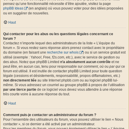
pensez qu’une fonctionnalité nécessite d’être ajoutée, visitez la page
phpBB Ideas
(en anglais) où vous pouvez voter pour des idées proposées
ou en suggérer de nouvelles.
Haut
Qui contacter pour les abus ou les questions légales concernant ce
forum ?
Contactez n’importe lequel des administrateurs de la liste « L’équipe du
forum ». Si vous restez sans réponse alors prenez contact avec le propriétaire
du domaine (en faisant une
recherche sur whois
) ou si un service gratuit est
utilisé (exemple : Yahoo!, Free, f2s.com, etc.), avec le service de gestion ou
des abus. Notez que phpBB Limited
n’a absolument aucun contrôle
et ne
peut être, en aucun cas, tenu pour responsable sur
comment
,
où
ou
par qui
ce
forum est utilisé. Il est inutile de contacter phpBB Limited pour toute question
légale (cessions et désistements, responsabilité, propos diffamatoires, etc.)
non directement liée
au site Internet phpbb.com ou au logiciel phpBB lui-
même. Si vous adressez un courriel au groupe phpBB à propos de l’utilisation
par une tierce partie
de ce logiciel vous devez vous attendre à une réponse
très courte voire à aucune réponse du tout.
Haut
Comment puis-je contacter un administrateur du forum ?
Pour l’ensemble des utilisateurs du forum, vous pouvez utiliser le lien « Nous
contacter », si ce dernier a été activé par un administrateur.
Pour les membres du forum, vous pouvez également utiliser le lien « L’équipe