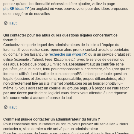
pensez qu’une fonctionnalité nécessite d’être ajoutée, visitez la page
phpBB Ideas
(en anglais) où vous pouvez voter pour des idées proposées
ou en suggérer de nouvelles.
Haut
Qui contacter pour les abus ou les questions légales concernant ce
forum ?
Contactez n’importe lequel des administrateurs de la liste « L’équipe du
forum ». Si vous restez sans réponse alors prenez contact avec le propriétaire
du domaine (en faisant une
recherche sur whois
) ou si un service gratuit est
utilisé (exemple : Yahoo!, Free, f2s.com, etc.), avec le service de gestion ou
des abus. Notez que phpBB Limited
n’a absolument aucun contrôle
et ne
peut être, en aucun cas, tenu pour responsable sur
comment
,
où
ou
par qui
ce
forum est utilisé. Il est inutile de contacter phpBB Limited pour toute question
légale (cessions et désistements, responsabilité, propos diffamatoires, etc.)
non directement liée
au site Internet phpbb.com ou au logiciel phpBB lui-
même. Si vous adressez un courriel au groupe phpBB à propos de l’utilisation
par une tierce partie
de ce logiciel vous devez vous attendre à une réponse
très courte voire à aucune réponse du tout.
Haut
Comment puis-je contacter un administrateur du forum ?
Pour l’ensemble des utilisateurs du forum, vous pouvez utiliser le lien « Nous
contacter », si ce dernier a été activé par un administrateur.
Pour les membres du forum, vous pouvez également utiliser le lien « L’équipe