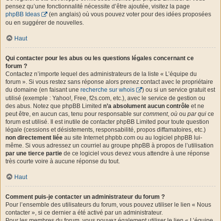
pensez qu’une fonctionnalité nécessite d’être ajoutée, visitez la page
phpBB Ideas
(en anglais) où vous pouvez voter pour des idées proposées
ou en suggérer de nouvelles.
Haut
Qui contacter pour les abus ou les questions légales concernant ce
forum ?
Contactez n’importe lequel des administrateurs de la liste « L’équipe du
forum ». Si vous restez sans réponse alors prenez contact avec le propriétaire
du domaine (en faisant une
recherche sur whois
) ou si un service gratuit est
utilisé (exemple : Yahoo!, Free, f2s.com, etc.), avec le service de gestion ou
des abus. Notez que phpBB Limited
n’a absolument aucun contrôle
et ne
peut être, en aucun cas, tenu pour responsable sur
comment
,
où
ou
par qui
ce
forum est utilisé. Il est inutile de contacter phpBB Limited pour toute question
légale (cessions et désistements, responsabilité, propos diffamatoires, etc.)
non directement liée
au site Internet phpbb.com ou au logiciel phpBB lui-
même. Si vous adressez un courriel au groupe phpBB à propos de l’utilisation
par une tierce partie
de ce logiciel vous devez vous attendre à une réponse
très courte voire à aucune réponse du tout.
Haut
Comment puis-je contacter un administrateur du forum ?
Pour l’ensemble des utilisateurs du forum, vous pouvez utiliser le lien « Nous
contacter », si ce dernier a été activé par un administrateur.
Pour les membres du forum, vous pouvez également utiliser le lien « L’équipe