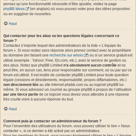
pensez qu’une fonctionnalité nécessite d’être ajoutée, visitez la page
phpBB Ideas
(en anglais) où vous pouvez voter pour des idées proposées
ou en suggérer de nouvelles.
Haut
Qui contacter pour les abus ou les questions légales concernant ce
forum ?
Contactez n’importe lequel des administrateurs de la liste « L’équipe du
forum ». Si vous restez sans réponse alors prenez contact avec le propriétaire
du domaine (en faisant une
recherche sur whois
) ou si un service gratuit est
utilisé (exemple : Yahoo!, Free, f2s.com, etc.), avec le service de gestion ou
des abus. Notez que phpBB Limited
n’a absolument aucun contrôle
et ne
peut être, en aucun cas, tenu pour responsable sur
comment
,
où
ou
par qui
ce
forum est utilisé. Il est inutile de contacter phpBB Limited pour toute question
légale (cessions et désistements, responsabilité, propos diffamatoires, etc.)
non directement liée
au site Internet phpbb.com ou au logiciel phpBB lui-
même. Si vous adressez un courriel au groupe phpBB à propos de l’utilisation
par une tierce partie
de ce logiciel vous devez vous attendre à une réponse
très courte voire à aucune réponse du tout.
Haut
Comment puis-je contacter un administrateur du forum ?
Pour l’ensemble des utilisateurs du forum, vous pouvez utiliser le lien « Nous
contacter », si ce dernier a été activé par un administrateur.
Pour les membres du forum, vous pouvez également utiliser le lien « L’équipe