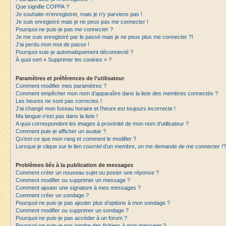
Que signifie COPPA ?
Je souhaite m’enregistrer, mais je n’y parviens pas !
Je suis enregistré mais je ne peux pas me connecter !
Pourquoi ne puis-je pas me connecter ?
Je me suis enregistré par le passé mais je ne peux plus me connecter ?!
J’ai perdu mon mot de passe !
Pourquoi suis-je automatiquement déconnecté ?
À quoi sert « Supprimer les cookies » ?
Paramètres et préférences de l’utilisateur
Comment modifier mes paramètres ?
Comment empêcher mon nom d’apparaître dans la liste des membres connectés ?
Les heures ne sont pas correctes !
J’ai changé mon fuseau horaire et l’heure est toujours incorrecte !
Ma langue n’est pas dans la liste !
A quoi correspondent les images à proximité de mon nom d’utilisateur ?
Comment puis-je afficher un avatar ?
Qu’est-ce que mon rang et comment le modifier ?
Lorsque je clique sur le lien
courriel
d’un membre, on me demande de me connecter !?
Problèmes liés à la publication de messages
Comment créer un nouveau sujet ou poster une réponse ?
Comment modifier ou supprimer un message ?
Comment ajouter une signature à mes messages ?
Comment créer un sondage ?
Pourquoi ne puis-je pas ajouter plus d’options à mon sondage ?
Comment modifier ou supprimer un sondage ?
Pourquoi ne puis-je pas accéder à un forum ?
Pourquoi ne puis-je pas joindre des fichiers à mon message ?