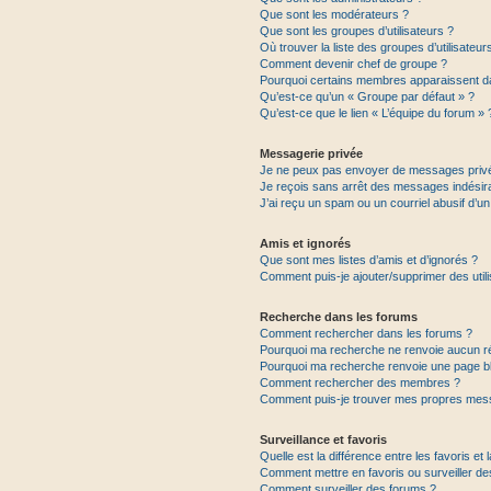
Que sont les modérateurs ?
Que sont les groupes d’utilisateurs ?
Où trouver la liste des groupes d’utilisateu
Comment devenir chef de groupe ?
Pourquoi certains membres apparaissent da
Qu’est-ce qu’un « Groupe par défaut » ?
Qu’est-ce que le lien « L’équipe du forum » 
Messagerie privée
Je ne peux pas envoyer de messages privé
Je reçois sans arrêt des messages indésira
J’ai reçu un spam ou un courriel abusif d’
Amis et ignorés
Que sont mes listes d’amis et d’ignorés ?
Comment puis-je ajouter/supprimer des utili
Recherche dans les forums
Comment rechercher dans les forums ?
Pourquoi ma recherche ne renvoie aucun ré
Pourquoi ma recherche renvoie une page b
Comment rechercher des membres ?
Comment puis-je trouver mes propres mess
Surveillance et favoris
Quelle est la différence entre les favoris et 
Comment mettre en favoris ou surveiller de
Comment surveiller des forums ?