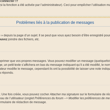
connecter !?
la fonction a été activée par l’administrateur). Ceci pour empêcher l’utilisation malv
Problèmes liés à la publication de messages
depuis la page d’un sujet. Il se peut que vous ayez besoin d’être enregistré pour
ouvez
joindre des fichiers, etc.
pprimer que vos propres messages. Vous pouvez modifier un message (quelquefois d
petit texte s’affichera en bas du message indiquant qu’il a été modifié, le nombre
ur modifie le message, cependant ils ont la possibilité de laisser une note indiqua
a répondu.
r. Une fois créée, vous pouvez cocher
Attacher ma signature
sur le formulaire de ré
au de l’utilisateur (onglet
Préférences du forum --> Modifier les préférences de m
ormulaire de rédaction de message.