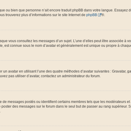
langue ou bien que personne n’ait encore traduit phpBB dans votre langue. Essayez 
ous trouverez plus d’informations sur le site Internet de
phpBB
®.
orsque vous consultez les messages d’un sujet. L’une d’elles peut être associée à 
nde, est connue sous le nom d’avatar et généralement est unique ou propre à chaq
er un avatar en utilisant l’une des quatre méthodes d’avatar suivantes : Gravatar, ga
ouvez pas utiliser d’avatar, contactez un administrateur du forum.
bre de messages postés ou identifient certains membres tels que les modérateurs et
z de poster des messages sur le forum dans le seul but de passer au rang supérieur. 
.