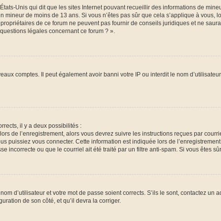
États-Unis qui dit que les sites Internet pouvant recueillir des informations de mi
r un mineur de moins de 13 ans. Si vous n’êtes pas sûr que cela s’applique à vous, l
 propriétaires de ce forum ne peuvent pas fournir de conseils juridiques et ne saura
 questions légales concernant ce forum ? ».
veaux comptes. Il peut également avoir banni votre IP ou interdit le nom d’utilisate
rects, il y a deux possibilités :
lors de l’enregistrement, alors vous devrez suivre les instructions reçues par cour
puissiez vous connecter. Cette information est indiquée lors de l’enregistrement. 
 incorrecte ou que le courriel ait été traité par un filtre anti-spam. Si vous êtes sû
om d’utilisateur et votre mot de passe soient corrects. S’ils le sont, contactez un a
uration de son côté, et qu’il devra la corriger.