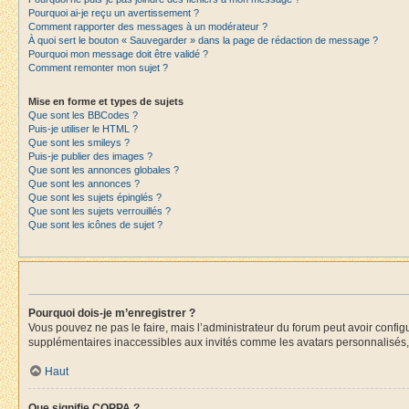
Pourquoi ai-je reçu un avertissement ?
Comment rapporter des messages à un modérateur ?
À quoi sert le bouton « Sauvegarder » dans la page de rédaction de message ?
Pourquoi mon message doit être validé ?
Comment remonter mon sujet ?
Mise en forme et types de sujets
Que sont les BBCodes ?
Puis-je utiliser le HTML ?
Que sont les smileys ?
Puis-je publier des images ?
Que sont les annonces globales ?
Que sont les annonces ?
Que sont les sujets épinglés ?
Que sont les sujets verrouillés ?
Que sont les icônes de sujet ?
Pourquoi dois-je m’enregistrer ?
Vous pouvez ne pas le faire, mais l’administrateur du forum peut avoir configu
supplémentaires inaccessibles aux invités comme les avatars personnalisés, l
Haut
Que signifie COPPA ?