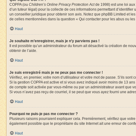
COPPA (ou
Children’s Online Privacy Protection Act
de 1998) est une loi aux 
d’un tuteur légal) pour la collecte de ces informations permettant d’identifie
un conseiller juridique pour obtenir son avis. Notez que phpBB Limited et les
de celles mentionnées dans la question « Qui contacter pour les abus ou les
Haut
Je souhaite m’enregistrer, mais je n’y parviens pas !
Il est possible qu’un administrateur du forum ait désactivé la création de nou
obtenir de l’aide.
Haut
Je suis enregistré mais je ne peux pas me connecter !
Vérifiez, en premier, votre nom d’utilisateur et votre mot de passe. S’ils sont cor
Si la gestion COPPA est active et si vous avez indiqué avoir moins de 13 ans 
de compte soit activée par vous-même ou par un administrateur avant que vous 
Si vous n’avez pas reçu de courriel, il se peut que vous ayez fourni une adresse
Haut
Pourquoi ne puis-je pas me connecter ?
Plusieurs raisons pourraient expliquer cela. Premièrement, vérifiez que votre n
également possible que le propriétaire du site Internet ait une erreur de config
Haut