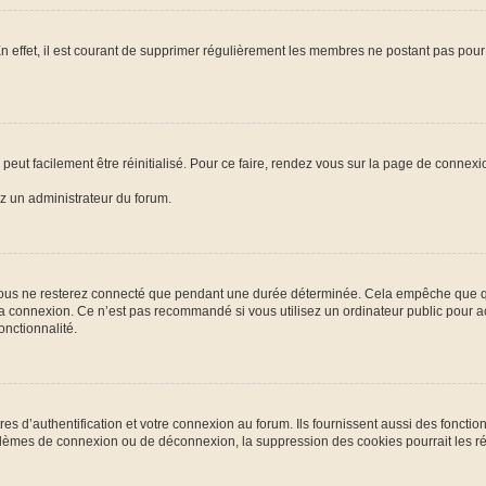
n effet, il est courant de supprimer régulièrement les membres ne postant pas pour 
peut facilement être réinitialisé. Pour ce faire, rendez vous sur la page de connexi
ez un administrateur du forum.
ous ne resterez connecté que pendant une durée déterminée. Cela empêche que quel
la connexion. Ce n’est pas recommandé si vous utilisez un ordinateur public pour ac
onctionnalité.
d’authentification et votre connexion au forum. Ils fournissent aussi des fonctionn
oblèmes de connexion ou de déconnexion, la suppression des cookies pourrait les r