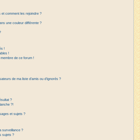
rs et comment les rejoindre ?
ns une couleur différente ?
?
s !
bles !
un membre de ce forum !
sateurs de ma liste d’amis ou d’ignorés ?
sultat ?
lanche ?!
ages et sujets ?
la surveillance ?
s sujets ?