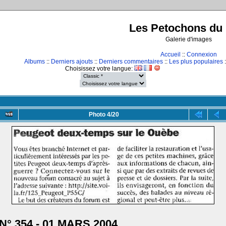
Les Petochons du 
Galerie d'images
Accueil
::
Connexion
Albums
::
Derniers ajouts
::
Derniers commentaires
::
Les plus populaires
:
Choisissez votre langue:
Photo 4/20
N° 354 - 01 MARS 2004