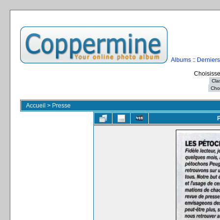
Albums
::
Derniers
Choisisse
Accueil
>
Presse
P