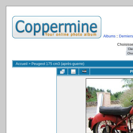
Albums
::
Derniers
Choisisse
Accueil
>
Peugeot 175 cm3 (après-guerre)
P