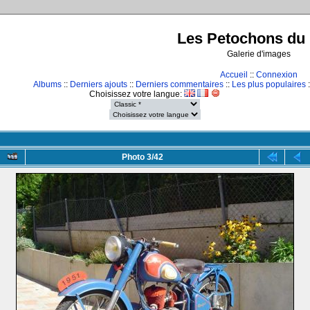
Les Petochons du 
Galerie d'images
Accueil
::
Connexion
Albums
::
Derniers ajouts
::
Derniers commentaires
::
Les plus populaires
:
Choisissez votre langue:
Photo 3/42