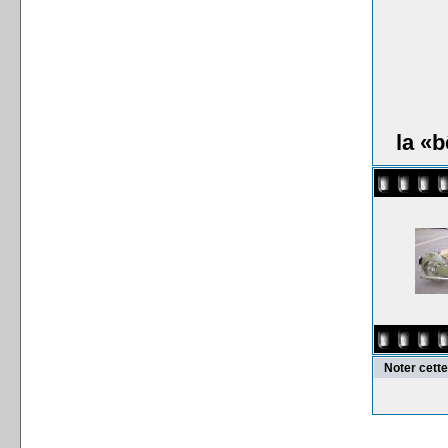
la «b
Noter cett