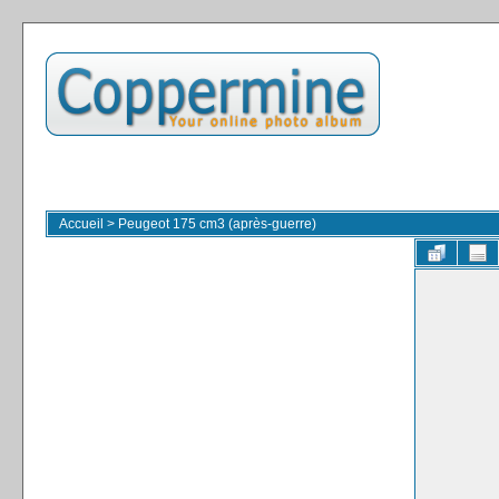
Accueil
>
Peugeot 175 cm3 (après-guerre)