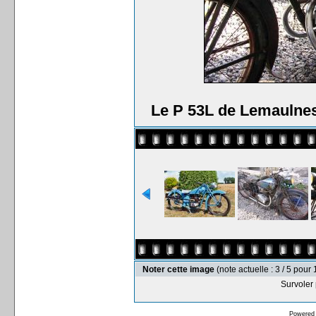
Le P 53L de Lemaulnes
Noter cette image
(note actuelle : 3 / 5 pour 
Survoler 
Powered