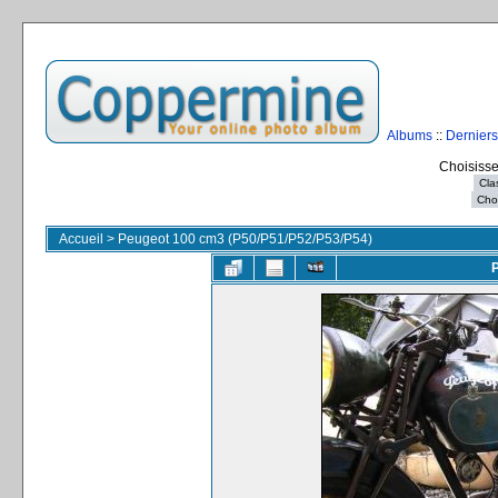
Albums
::
Derniers
Choisisse
Accueil
>
Peugeot 100 cm3 (P50/P51/P52/P53/P54)
P