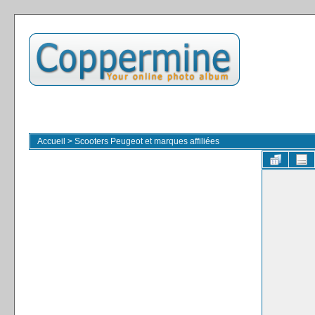
Accueil
>
Scooters Peugeot et marques affiliées